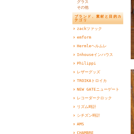
グラス
その他
ブランド、素材と目的カ
テゴリ
zackツァック
emform
Hermleヘルムレ
Inhouseインハウス
Philippi
レザーグッズ
TROIKAトロイカ
NEW GATEニューゲート
レコーダークロック
リズム時計
シチズン時計
AMS
CHAMBRE