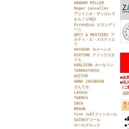
HOWARD MILLER
Roger Lascelles
アントニオ・ザッカレラ
からくり時計
Pirondini ピロンディ
ーニ
ARTI & MESTIERI ア
ルティ・エ・メスティエ
リ
HUYGENS ホイヘンス
DIXTIME ディックスタ
イム
KARLSSON カールソン
TERRASTUDIO
ACCTIM
●会
ARNE JACOBSEN
●法
さんてる
（ご
Lemnos
HO
TWEMCO
ZACK
吹
ク
BRAUN
Finn Juhlフィンユール
●
SEIKOデコール
ホールクロック
●