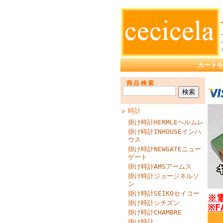
カート
商品検索
時計
掛け時計HERMLEヘルムレ
掛け時計INHOUSEインハ
ウス
掛け時計NEWGATEニュー
ゲート
掛け時計AMSアームス
掛け時計ジョージネルソ
ン
掛け時計SEIKOセイコー
※電
掛け時計シチズン
※F
掛け時計CHAMBRE
掛け時計