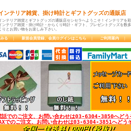
インテリア雑貨、掛け時計とギフトグッズの通販店
インテリア雑貨とギフトグッズの通販店セシセラへようこそ！インテリアを
インテリア雑貨・掛け時計・からくり時計・ギフト、プレゼントグッズを数
くりとお買い物をお楽しみ下さい。
をみる
｜
新規会員登録、会員ログインはこちら
｜
ご利用案内
｜
話でのご注文、お問い合わせは03-6304-3850へど
AXでのご注文、お問い合わせは03-6304-3851へどう