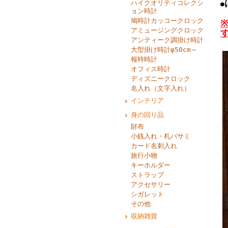
ハイクオリティコレクシ
●
ョン時計
鳩時計カッコークロック
アミュージングクロック
アンティーク調掛け時計
大型掛け時計φ50cm～
報時時計
オフィス時計
ディズニークロック
名入れ（文字入れ）
インテリア
身の回り品
財布
小銭入れ・札バサミ
カード名刺入れ
旅行小物
キーホルダー
ストラップ
アクセサリー
シガレット
その他
収納雑貨