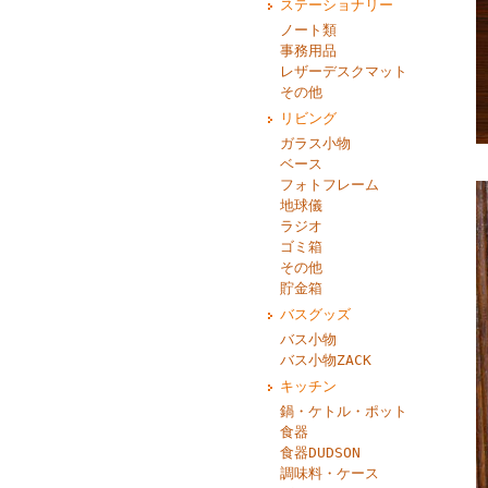
ステーショナリー
ノート類
事務用品
レザーデスクマット
その他
リビング
ガラス小物
ベース
フォトフレーム
地球儀
ラジオ
ゴミ箱
その他
貯金箱
バスグッズ
バス小物
バス小物ZACK
キッチン
鍋・ケトル・ポット
食器
食器DUDSON
調味料・ケース