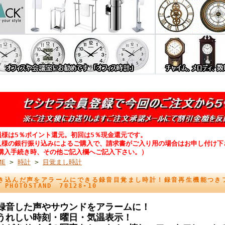
員様は5％ポイント還元。初回は5％現金還元です。
人様の銀行振り込みによるご購入で、請求書がご入り用の場合はお申し付け下
購入手続き時、その他ご記入欄へご記入下さい。）
ME
>
時計
>
目覚まし時計
き込んだ声をアラームにできる録音目覚まし時計！録音再生機能つき
 PHOTOSTAND 70128-10
録音した声やサウンドをアラームに！
うれしい時刻・曜日・気温表示！