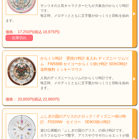
サンリオの人気キャラクターたちが大集合のからくり時計
です。
毎正時、メロディとともに文字盤がゆっくりと回転を始め
ます。
価格： 17,250円(税込 18,975円)
在庫切れ
からくり時計 壁掛け時計 名入れ ディズニー ツムツ
ム FW588B セイコーからくり掛け時計 SEIKO時計
送料無料 ミッキーマウス
人気のディズニーツムツムのからくり時計です。
毎正時、メロディとともに文字盤がゆっくりと回転を始め
ます。
価格： 20,800円(税込 22,880円)
ふしぎの国のアリスのクロック！ディズニー掛け時
計 FS509W セイコー SEIKO掛け時計
遊び心満載の「ふしぎの国のアリス」の掛け時計です。
カラフルなローマ数字、アリスやウサギのシルエットが描