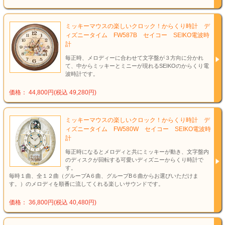
ミッキーマウスの楽しいクロック！からくり時計 デ
ィズニータイム FW587B セイコー SEIKO電波時
計
毎正時、メロディーに合わせて文字盤が３方向に分かれ
て、中からミッキーとミニーが現れるSEIKOのからくり電
波時計です。
価格： 44,800円(税込 49,280円)
ミッキーマウスの楽しいクロック！からくり時計 デ
ィズニータイム FW580W セイコー SEIKO電波時
計
毎正時になるとメロディと共にミッキーが動き、文字盤内
のディスクが回転する可愛いディズニーからくり時計で
す。
毎時１曲、全１２曲（グループA６曲、グループB６曲からお選びいただけま
す。）のメロディを順番に流してくれる楽しいサウンドです。
価格： 36,800円(税込 40,480円)