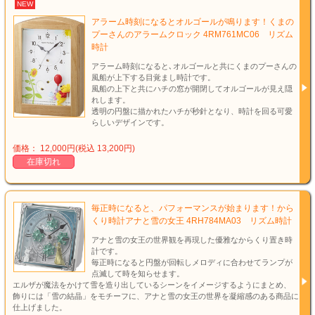
NEW
アラーム時刻になるとオルゴールが鳴ります！くまの
プーさんのアラームクロック 4RM761MC06 リズム
時計
アラーム時刻になると､オルゴールと共にくまのプーさんの
風船が上下する目覚まし時計です。
風船の上下と共にハチの窓が開閉してオルゴールが見え隠
れします。
透明の円盤に描かれたハチが秒針となり、時計を回る可愛
らしいデザインです。
価格： 12,000円(税込 13,200円)
在庫切れ
毎正時になると、パフォーマンスが始まります！から
くり時計アナと雪の女王 4RH784MA03 リズム時計
アナと雪の女王の世界観を再現した優雅なからくり置き時
計です。
毎正時になると円盤が回転しメロディに合わせてランプが
点滅して時を知らせます。
エルザが魔法をかけて雪を造り出しているシーンをイメージするようにまとめ、
飾りには「雪の結晶」をモチーフに、アナと雪の女王の世界を凝縮感のある商品に
仕上げました。