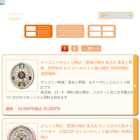
1 / 2ページ
（全32件）
1
2
次へ
ディズニーからくり時計 壁掛け時計 名入れ 美女と野
獣 FW591A セイコー からくり掛け時計 SEIKO時計
送料無料
ディズニー映画「美女と野獣」をテーマにしたからくり時
計です
毎正時、12・4・8時の窓が開き、メロディと共に文字盤が3
つに分かれてゆっくりと回転を始めます。
価格： 32,000円(税込 35,200円)
からくり時計 壁掛け時計 名入れ サンリオの人気キャ
ラクター CQ222P セイコーからくり掛け時計 SEIKO
時計