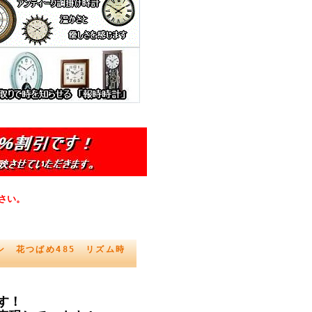
さい。
 花つばめ485 リズム時
す！