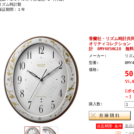
リズム時計製
保証期間：１年
香蘭社・リズム時計共
オリティコレクション 
計 8MY485HG18 無
メーカー:
リズ
型番:
8MY
価格:
5
55,
[ポ
～]
購入数:
返品
この