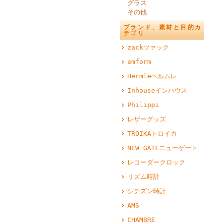
グラス
その他
ブランド、素材と目的カ
テゴリ
zackツァック
emform
Hermleヘルムレ
Inhouseインハウス
Philippi
レザーグッズ
TROIKAトロイカ
NEW GATEニューゲート
レコーダークロック
リズム時計
シチズン時計
AMS
CHAMBRE