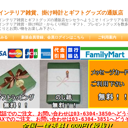
インテリア雑貨、掛け時計とギフトグッズの通販店
インテリア雑貨とギフトグッズの通販店セシセラへようこそ！インテリアを
インテリア雑貨・掛け時計・からくり時計・ギフト、プレゼントグッズを数
くりとお買い物をお楽しみ下さい。
をみる
｜
新規会員登録、会員ログインはこちら
｜
ご利用案内
｜
話でのご注文、お問い合わせは03-6304-3850へど
AXでのご注文、お問い合わせは03-6304-3851へどう