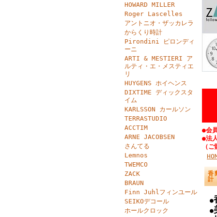
HOWARD MILLER
Roger Lascelles
アントニオ・ザッカレラ
からくり時計
Pirondini ピロンディ
ーニ
ARTI & MESTIERI ア
ルティ・エ・メスティエ
リ
HUYGENS ホイヘンス
DIXTIME ディックスタ
イム
KARLSSON カールソン
TERRASTUDIO
ACCTIM
●会
ARNE JACOBSEN
●法
さんてる
（ご
Lemnos
HO
TWEMCO
ZACK
香
計
BRAUN
Finn Juhlフィンユール
●
SEIKOデコール
ホールクロック
●