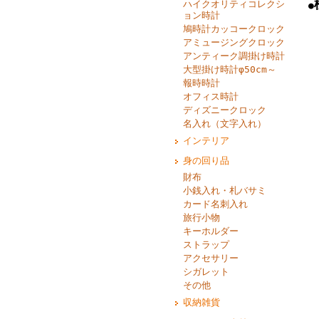
ハイクオリティコレクシ
●
ョン時計
鳩時計カッコークロック
アミュージングクロック
アンティーク調掛け時計
大型掛け時計φ50cm～
報時時計
オフィス時計
ディズニークロック
名入れ（文字入れ）
インテリア
身の回り品
財布
小銭入れ・札バサミ
カード名刺入れ
旅行小物
キーホルダー
ストラップ
アクセサリー
シガレット
その他
収納雑貨