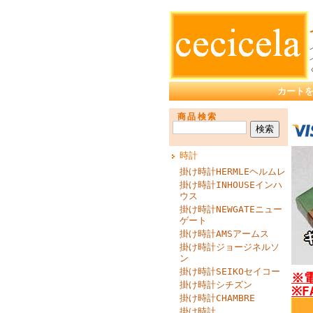
カート
商品検索
時計
掛け時計HERMLEヘルムレ
掛け時計INHOUSEインハ
ウス
掛け時計NEWGATEニュー
ゲート
掛け時計AMSアームス
掛け時計ジョージネルソ
ン
掛け時計SEIKOセイコー
※電
掛け時計シチズン
※F
掛け時計CHAMBRE
掛け時計