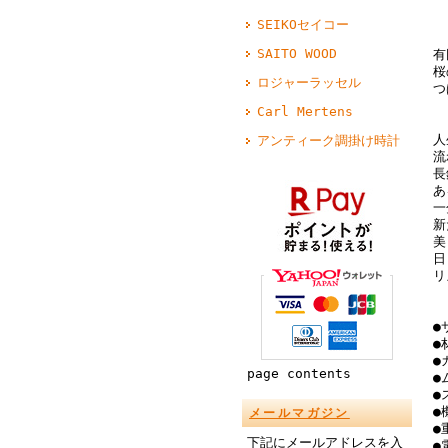
SEIKOセイコー
SAITO WOOD
有
桜
ロジャーラッセル
つ
Carl Mertens
人
アンティーク調掛け時計
流
長
あ
一
新
美
日
リ
●
●
●
page contents
●
●
●
メールマガジン
●
下記にメールアドレスを入
●