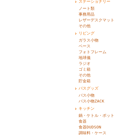
ステーショナリー
ノート類
事務用品
レザーデスクマット
その他
リビング
ガラス小物
ベース
フォトフレーム
地球儀
ラジオ
ゴミ箱
その他
貯金箱
バスグッズ
バス小物
バス小物ZACK
キッチン
鍋・ケトル・ポット
食器
食器DUDSON
調味料・ケース