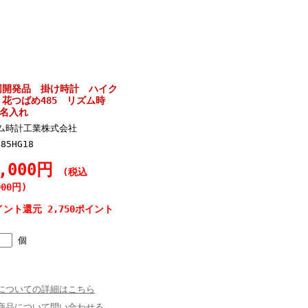
同開発品 掛け時計 ハイク
花つばめ485 リズム時
料名入れ
ム時計工業株式会社
485HG18
0,000円
(税込
000円)
イント還元 2,750ポイント
個
についての詳細はこちら
商品について問い合わせる