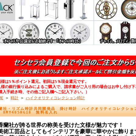
員様は5％ポイント還元。初回は5％現金還元です。
人様の銀行振り込みによるご購入で、請求書がご入り用の場合はお申し付け下
購入手続き時、その他ご記入欄へご記入下さい。）
ME
>
時計
>
ハイクオリティコレクション時計
蘭社・リズム時計共同開発品 掛け時計 ハイクオリティコレクション
 8MY485HG18 無料名入れ
香蘭社が誇る世界の称美を受けた文様が魅力です！
美術工芸品としてもインテリアを豪華に華やかに飾りま