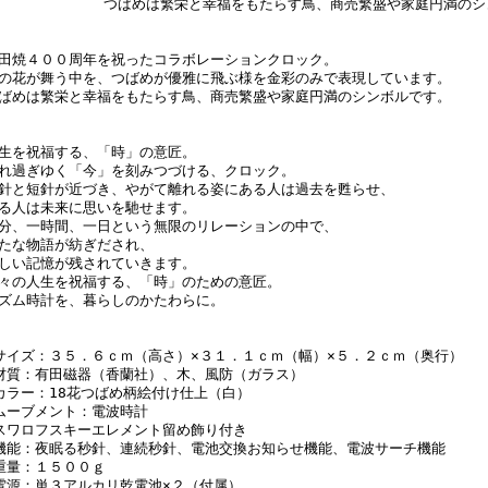
つばめは繁栄と幸福をもたらす鳥、商売繁盛や家庭円満のシ
田焼４００周年を祝ったコラボレーションクロック。
の花が舞う中を、つばめが優雅に飛ぶ様を金彩のみで表現しています。
ばめは繁栄と幸福をもたらす鳥、商売繁盛や家庭円満のシンボルです。
生を祝福する、「時」の意匠。
れ過ぎゆく「今」を刻みつづける、クロック。
針と短針が近づき、やがて離れる姿にある人は過去を甦らせ、
る人は未来に思いを馳せます。
分、一時間、一日という無限のリレーションの中で、
たな物語が紡ぎだされ、
しい記憶が残されていきます。
々の人生を祝福する、「時」のための意匠。
ズム時計を、暮らしのかたわらに。
サイズ：３５．６ｃｍ（高さ）×３１．１ｃｍ（幅）×５．２ｃｍ（奥行）
材質：有田磁器（香蘭社）、木、風防（ガラス）
カラー：18花つばめ柄絵付け仕上（白）
ムーブメント：電波時計
スワロフスキーエレメント留め飾り付き
機能：夜眠る秒針、連続秒針、電池交換お知らせ機能、電波サーチ機能
重量：１５００ｇ
電源：単３アルカリ乾電池×２（付属）