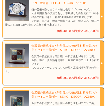
イコー置時計 SEIKO DECOR AZ751B
炎の芸術が創り出さす神秘の色彩「ブルーローズ」。
大倉陶園独自の技法であり、本焼成した白生地にコバルト
絵具で絵付けをし、再度1460度の高温で焼成します。
その間、コバルト絵具が釉薬と柔らかく溶け込み、深みと
優しさを加えながら美しい文様を作り上げます。
価格:400,000円(税込 440,000円)
重厚で高級感があるスケルトンデザインの置時計です。
金沢箔の伝統技法と時計職人の技が生む和モダンの
水面のようなグリーンを湛えたガラスのケースの中に、繊細なムーブメントを眺
美！セイコー置時計 SEIKO DECOR AZ750R
めるひととき。
時分針、と小秒針（サブセコンド）を動かす歯車や輪列の精緻な美しさが堪能で
金沢箔の伝統技法と時計職人の技が生む和モダンの美。
きるスケルトンデザイン。
金箔、銀箔、真鍮箔を使用し、豪華に重厚に仕上げられて
金色に輝く黄銅やアクアブルーの面取りが映える厚板ガラスとあいまって、時を
います。
より美しく刻みます。
スワロフスキーのクリスタルが輝く高級感漂う置き時計で
スポット照明を当てたり、窓際などにコーディネートしていただくと、スケルト
す。
ンの演出がより際立ちます。
価格:350,000円(税込 385,000円)
「デコール基準」
金沢箔の伝統技法と時計職人の技が生む和モダンの
たとえばデザインは、正当を貫きながらも非凡であること、
人間が最高の工具になることを、モノづくりの基本に捉える。
美！セイコー置時計 SEIKO DECOR AZ750K
そして、時流に翻弄されることなく、
金沢箔の伝統技法と時計職人の技が生む和モダンの美。
未来に誇れる価値とは何かを問い続けていく。