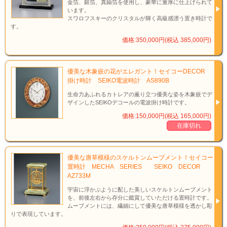
金箔、銀箔、真鍮箔を使用し、豪華に重厚に仕上げられて
日本独特の風土の中で、
います。
常に最高水準のクオリティーを極め守り続けるための揺るぎない思想、
スワロフスキーのクリスタルが輝く高級感漂う置き時計で
それが「デコール基準」です。
す。
枠材に用いる素材の吟味から独自の演出や、
最後の仕上げにいたるまで、すべてにこの思想が貫かれてこそ
価格:350,000円(税込 385,000円)
デコールの名を冠することができるのです。
一世紀を超えるセイコーの技と情熱の結晶、デコール。
持つことの悦びを歳月とともに深め、
いつまでも語り継がれる逸品がここにあります。
優美な木象嵌の花がエレガント！セイコーDECOR
掛け時計 SEIKO電波時計 AS890B
●サイズ：１９．９ｃｍ（幅）×２７．８ｃｍ（高）×１５．２ｃｍ（奥行）
生命力あふれるカトレアの薫り立つ優美な姿を木象嵌でデ
●材質：黄銅、マホガニー、ガラス
ザインしたSEIKOデコールの電波掛け時計です。
●カラー：ヘアライン仕上げ（黄銅）、研磨光沢仕上げ（マホガニー）
価格:150,000円(税込 165,000円)
●ムーブメント：クウォーツ（スケルトンムーブメント）
在庫切れ
●重量：６．８ｋｇ
●電源：単３×１（付属）
●メーカー：SEIKO
●保証期間：１年
優美な唐草模様のスケルトンムーブメント！セイコー
置時計 MECHA SERIES SEIKO DECOR
AZ733M
宇宙に浮かぶように配した美しいスケルトンムーブメント
を、前後左右から存分に鑑賞していただける置時計です。
ムーブメントには、繊細にして優美な唐草模様を透かし彫
りで表現しています。