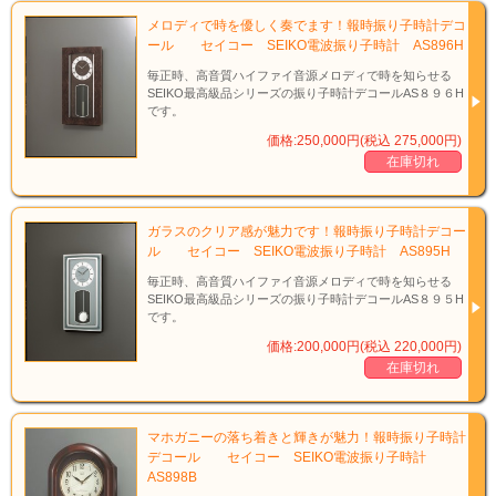
メロディで時を優しく奏でます！報時振り子時計デコ
ール セイコー SEIKO電波振り子時計 AS896H
毎正時、高音質ハイファイ音源メロディで時を知らせる
SEIKO最高級品シリーズの振り子時計デコールAS８９６H
です。
価格:250,000円(税込 275,000円)
在庫切れ
ガラスのクリア感が魅力です！報時振り子時計デコー
ル セイコー SEIKO電波振り子時計 AS895H
毎正時、高音質ハイファイ音源メロディで時を知らせる
SEIKO最高級品シリーズの振り子時計デコールAS８９５H
です。
価格:200,000円(税込 220,000円)
在庫切れ
マホガニーの落ち着きと輝きが魅力！報時振り子時計
デコール セイコー SEIKO電波振り子時計
AS898B