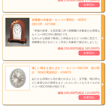
価格:250,000円(税込 275,000円)
在庫切れ
胡蝶蘭の木象嵌！セイコー置時計 SEIKO
DECOR AZ738B
「幸福の使者」を花言葉に持つ胡蝶蘭の木象嵌がお洒落な
セイコーDECORの置時計です。
なめらかな曲線で構成した枠組みをひとつの鉢に見立て、
胡蝶蘭を活けるがごとく丹念に木象嵌で描き出しました。
価格:150,000円(税込 165,000円)
在庫切れ
優しい輝きを放ちます！ セイコーDECOR 掛け時
計 SEIKO電波時計 AS897S
あたかも内側から光が放たれるように、文字盤、時計枠な
どに多様な白の表情をまとったエレガントなスタイルのセ
イコーDECOR掛け時計です。
価格:100,000円(税込 110,000円)
在庫切れ