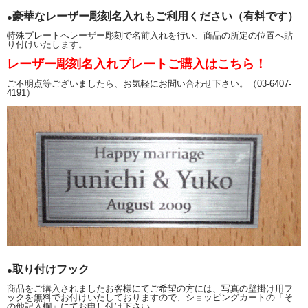
豪華なレーザー彫刻名入れもご利用ください（有料です）
●
.
特殊プレートへレーザー彫刻で名前入れを行い、商品の所定の位置へ貼
り付けいたします。
メタルフレームにシャープな短針と長針、ホワイトの文字盤のコンビネーション
です。
レーザー彫刻名入れプレートご購入はこちら！
ご不明点等ございましたら、お気軽にお問い合わせ下さい。（03-6407-
4191）
取り付けフック
●
商品をご購入されましたお客様にてご希望の方には、写真の壁掛け用フ
ックを無料でお付けいたしておりますので、ショッピングカートの「そ
の他記入欄」にてお申し付け下さい。