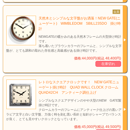
会員
天然木とシンプルな文字盤がお洒落！NEW GATE(ニ
ューゲート) WIMBLEDOM SBILL235DO 掛け時
計
NEWGATEの暖かみのある天然木フレームの大型掛け時計
です。
落ち着いたブラウンカラーのフレームと、シンプルな文字
盤が、とても調和の取れた存在感と高級感がある掛け時計です。
価格:44,000円(税込 48,400円)
在庫切れ
レトロなスクエアクロックです！ NEW GATEニュ
ーゲート掛け時計 QUAD WALL CLOCK クロ―ム
QUAD42CH アンティーク調仕上げ
シンプルなスクエアデザインのやや大型のNEW GATE製
掛け時計です。
クロームカラーのフレームにアンティーク仕上げの黒いア
ラビア文字と白い文字盤、力強く時を刻む黒い長針と短針がシャープでバランス
が良く、とても見やすいクロックとなっています。
価格:45,000円(税込 49,500円)