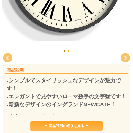
商品説明
シンプルでスタイリッシュなデザインが魅力で
●
す！
エレガントで見やすいローマ数字の文字盤です！
●
斬新なデザインのイングランドNEWGATE！
●
本商品は取り寄せ商品となります。
●
ご注文後英国より取り寄せいたします。（納期約
▼ 商品説明の続きを見る ▼