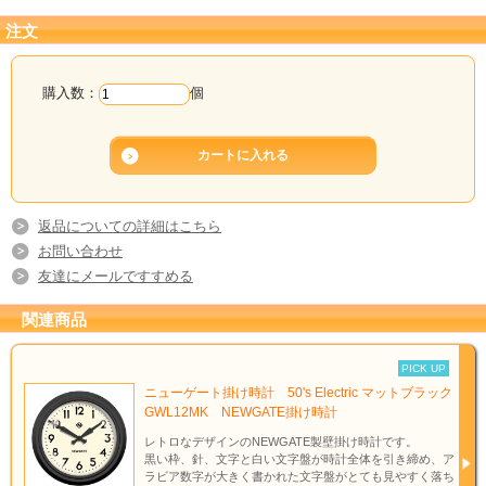
●ムーブメント：クォーツ
●電源：単３電池×１
注文
●NEW GATE製
●保証期間：１年
購入数：
個
返品についての詳細はこちら
お問い合わせ
友達にメールですすめる
関連商品
PICK UP
ニューゲート掛け時計 50's Electric マットブラック
GWL12MK NEWGATE掛け時計
レトロなデザインのNEWGATE製壁掛け時計です。
黒い枠、針、文字と白い文字盤が時計全体を引き締め、ア
ラビア数字が大きく書かれた文字盤がとても見やすく落ち