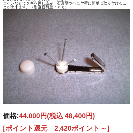
コインなどでクギを押し込み、石膏壁やベニヤ壁に簡単に取り付けるこ
とが出来ます。（耐垂直荷重７ｋｇ）
スタイリッシュでエレガントなデザインです。
マットグレイのメタルフレームにシャープな短針と長針、ホワイトの文字盤のコ
ンビネーションがお洒落なNEW GATEの掛け時計です。
シンプルでエレガントなローマ数字の文字盤は見やすく機能面でも魅力的です。
フラットタイプのガラスカバーがモダンでスタイリッシュ。
クールで飽きの来ないデザインのクロックは、壁面をお洒落に飾ります。
１９９２年創業と歴史は浅いNEW GATE社ですが、見る者の心を掴む斬新で目
を引くデザインは世界中から高い評価を得ています。
創業者ジム・リードの優れたデザインは、どこかなつかしさを感じる温かみのあ
る作品となっています。
価格:
44,000円
(税込 48,400円)
●サイズ：４５ｃｍ（幅）×４５ｃｍ（高さ）×９ｃｍ（厚さ）
●材質：メタル(枠）、ガラス（カバー）
[ポイント還元 2,420ポイント～]
●色：枠（マットグレイ）、文字盤（ホワイト）