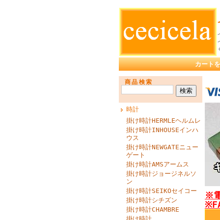
カート
商品検索
時計
掛け時計HERMLEヘルムレ
掛け時計INHOUSEインハ
ウス
掛け時計NEWGATEニュー
ゲート
掛け時計AMSアームス
掛け時計ジョージネルソ
ン
掛け時計SEIKOセイコー
※電
掛け時計シチズン
※F
掛け時計CHAMBRE
掛け時計