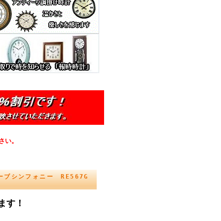
さい。
ブシンフォニー RE567G
ます！