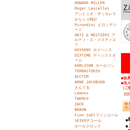
HOWARD MILLER
Roger Lascelles
アントニオ・ザッカレラ
からくり時計
Pirondini ピロンディ
ーニ
ARTI & MESTIERI ア
ルティ・エ・メスティエ
リ
HUYGENS ホイヘンス
DIXTIME ディックスタ
イム
KARLSSON カールソン
TERRASTUDIO
ACCTIM
●会
ARNE JACOBSEN
●法
さんてる
（ご
Lemnos
HO
TWEMCO
ZACK
特
セ
BRAUN
Finn Juhlフィンユール
●
SEIKOデコール
ホールクロック
●