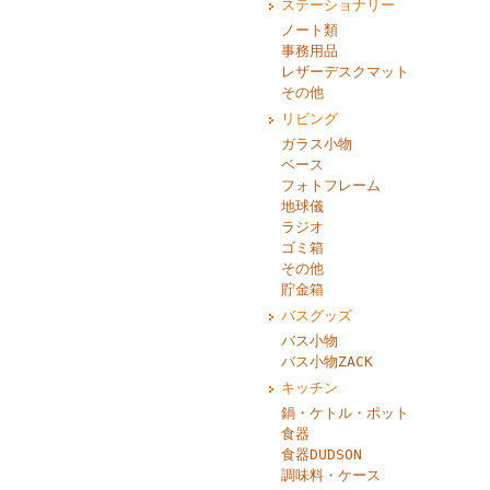
ステーショナリー
ノート類
事務用品
レザーデスクマット
その他
リビング
ガラス小物
ベース
フォトフレーム
地球儀
ラジオ
ゴミ箱
その他
貯金箱
バスグッズ
バス小物
バス小物ZACK
キッチン
鍋・ケトル・ポット
食器
食器DUDSON
調味料・ケース