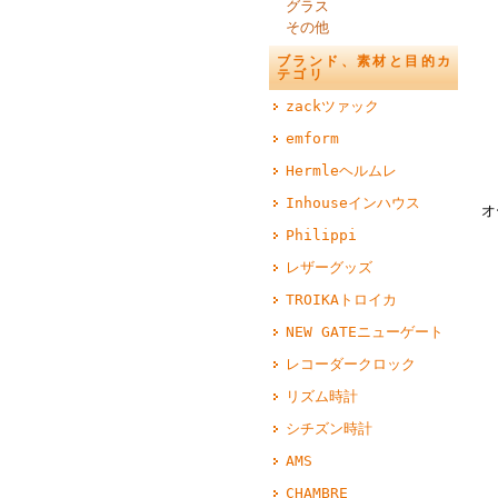
グラス
その他
ブランド、素材と目的カ
テゴリ
zackツァック
emform
Hermleヘルムレ
Inhouseインハウス
オ
Philippi
レザーグッズ
TROIKAトロイカ
NEW GATEニューゲート
レコーダークロック
リズム時計
シチズン時計
AMS
CHAMBRE