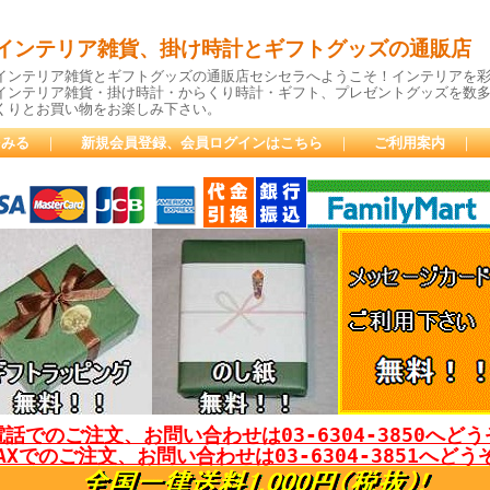
インテリア雑貨、掛け時計とギフトグッズの通販店
インテリア雑貨とギフトグッズの通販店セシセラへようこそ！インテリアを
インテリア雑貨・掛け時計・からくり時計・ギフト、プレゼントグッズを数
くりとお買い物をお楽しみ下さい。
をみる
｜
新規会員登録、会員ログインはこちら
｜
ご利用案内
｜
話でのご注文、お問い合わせは03-6304-3850へど
AXでのご注文、お問い合わせは03-6304-3851へどう