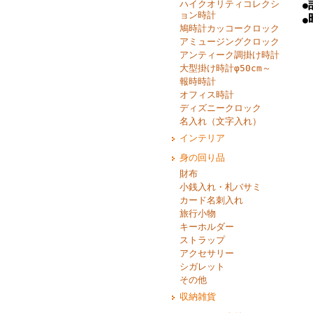
ハイクオリティコレクシ
●
ョン時計
●
鳩時計カッコークロック
アミュージングクロック
アンティーク調掛け時計
大型掛け時計φ50cm～
報時時計
オフィス時計
ディズニークロック
名入れ（文字入れ）
インテリア
身の回り品
財布
小銭入れ・札バサミ
カード名刺入れ
旅行小物
キーホルダー
ストラップ
アクセサリー
シガレット
その他
収納雑貨