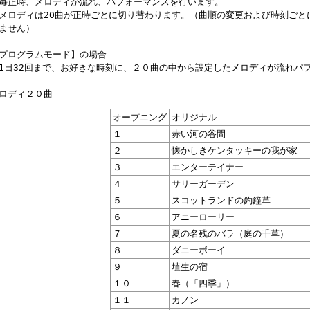
毎正時、メロディが流れ、パフォーマンスを行います。
メロディは20曲が正時ごとに切り替わります。（曲順の変更および時刻ごと
ません）
プログラムモード】の場合
1日32回まで、お好きな時刻に、２０曲の中から設定したメロディが流れパ
ロディ２０曲
オープニング
オリジナル
１
赤い河の谷間
２
懐かしきケンタッキーの我が家
３
エンターテイナー
４
サリーガーデン
５
スコットランドの釣鐘草
６
アニーローリー
７
夏の名残のバラ（庭の千草）
８
ダニーボーイ
９
埴生の宿
１０
春（「四季」）
１１
カノン