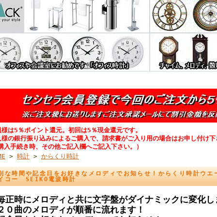
員様は5％ポイント還元。初回は5％現金還元です。
人様の銀行振り込みによるご購入で、請求書がご入り用の場合はお申し付け下
購入手続き時、その他ご記入欄へご記入下さい。）
ME
>
時計
>
からくり時計
別な時間や記念日をお好きなメロディでお知らせ！からくり時計ウエー
イコー SEIKO電波時計
毎正時にメロディと共に文字盤がダイナミックに変化し
２０曲のメロディが順番に流れます！